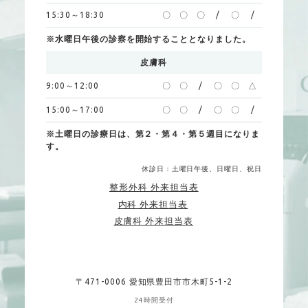
15:30～18:30
〇
〇
〇
/
〇
/
※水曜日午後の診察を開始することとなりました。
皮膚科
9:00～12:00
〇
〇
/
〇
〇
△
15:00～17:00
〇
〇
/
〇
〇
/
※土曜日の診療日は、第２・第４・第５週目になりま
す。
休診日：土曜日午後、日曜日、祝日
整形外科 外来担当表
内科 外来担当表
皮膚科 外来担当表
〒471-0006 愛知県豊田市市木町5-1-2
24時間受付