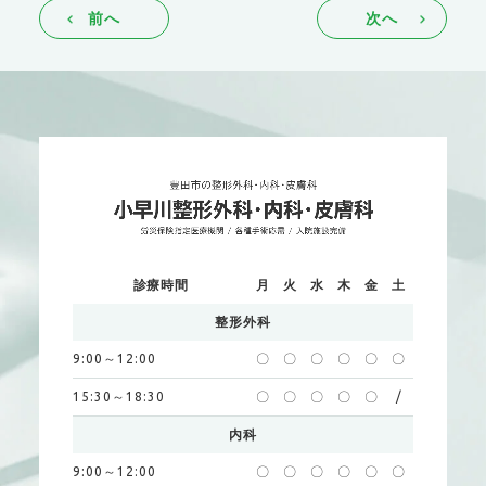
前へ
次へ
診療時間
月
火
水
木
金
土
整形外科
9:00～12:00
〇
〇
〇
〇
〇
〇
15:30～18:30
〇
〇
〇
〇
〇
/
内科
9:00～12:00
〇
〇
〇
〇
〇
〇