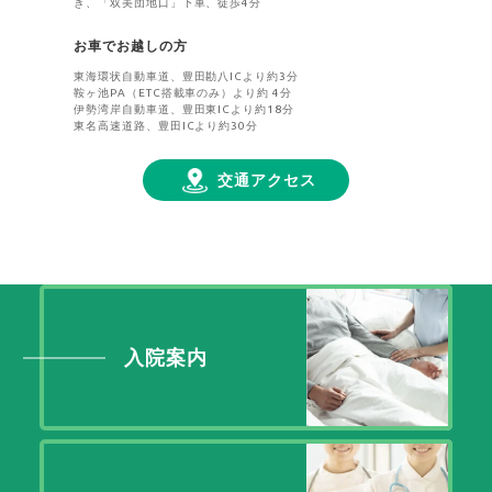
き、「双美団地口」下車、徒歩4分
お車でお越しの方
東海環状自動車道、豊田勘八ICより約3分
鞍ヶ池PA（ETC搭載車のみ）より約 4分
伊勢湾岸自動車道、豊田東ICより約18分
東名高速道路、豊田ICより約30分
交通アクセス
入院案内