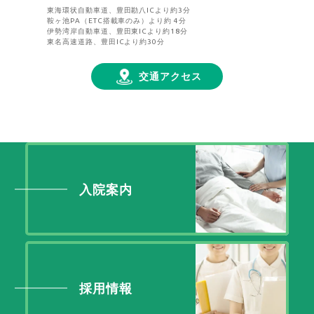
東海環状自動車道、豊田勘八ICより約3分
鞍ヶ池PA（ETC搭載車のみ）より約 4分
伊勢湾岸自動車道、豊田東ICより約18分
東名高速道路、豊田ICより約30分
交通アクセス
入院案内
採用情報