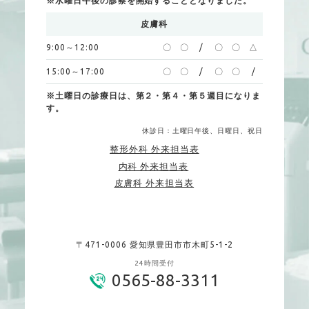
※水曜日午後の診察を開始することとなりました。
皮膚科
9:00～12:00
〇
〇
/
〇
〇
△
15:00～17:00
〇
〇
/
〇
〇
/
※土曜日の診療日は、第２・第４・第５週目になりま
す。
休診日：土曜日午後、日曜日、祝日
整形外科 外来担当表
内科 外来担当表
皮膚科 外来担当表
〒471-0006 愛知県豊田市市木町5-1-2
24時間受付
0565-88-3311