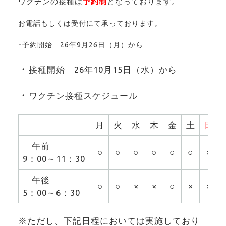
ワクチンの接種は
予約制
となっております。
お電話もしくは受付にて承っております。
･予約開始 26年9月26日（月）から
・
接種開始 26年10月15日（水）から
・
ワクチン接種スケジュール
月
火
水
木
金
土
日
午前
○
○
○
○
○
○
×
9：00～11：30
午後
○
○
×
×
○
×
×
5：00～6：30
※ただし、下記日程においては実施しており