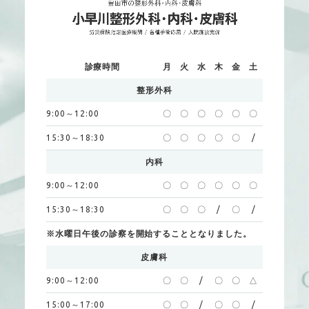
診療時間
月
火
水
木
金
土
整形外科
9:00～12:00
〇
〇
〇
〇
〇
〇
15:30～18:30
〇
〇
〇
〇
〇
/
内科
9:00～12:00
〇
〇
〇
〇
〇
〇
15:30～18:30
〇
〇
〇
/
〇
/
※水曜日午後の診察を開始することとなりました。
皮膚科
9:00～12:00
〇
〇
/
〇
〇
△
15:00～17:00
〇
〇
/
〇
〇
/