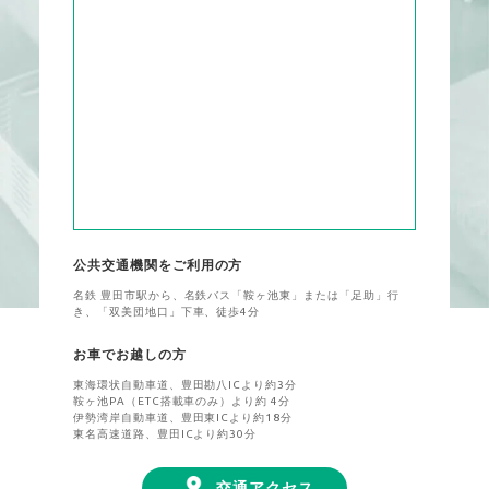
公共交通機関をご利用の方
名鉄 豊田市駅から、名鉄バス「鞍ヶ池東」または「足助」行
き、「双美団地口」下車、徒歩4分
お車でお越しの方
東海環状自動車道、豊田勘八ICより約3分
鞍ヶ池PA（ETC搭載車のみ）より約 4分
伊勢湾岸自動車道、豊田東ICより約18分
東名高速道路、豊田ICより約30分
交通アクセス