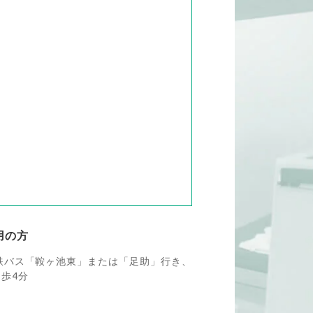
用の方
鉄バス「鞍ヶ池東」または「足助」行き、
歩4分