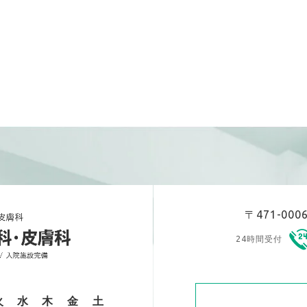
〒471-00
24時間受付
火
水
木
金
土