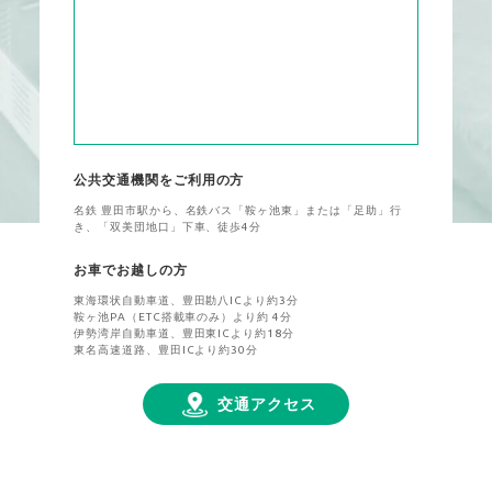
公共交通機関をご利用の方
名鉄 豊田市駅から、名鉄バス「鞍ヶ池東」または「足助」行
き、「双美団地口」下車、徒歩4分
お車でお越しの方
東海環状自動車道、豊田勘八ICより約3分
鞍ヶ池PA（ETC搭載車のみ）より約 4分
伊勢湾岸自動車道、豊田東ICより約18分
東名高速道路、豊田ICより約30分
交通アクセス