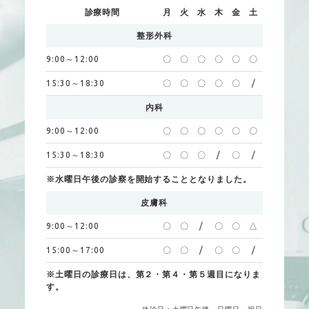
診療時間
月
火
水
木
金
土
整形外科
9:00～12:00
〇
〇
〇
〇
〇
〇
15:30～18:30
〇
〇
〇
〇
〇
/
内科
9:00～12:00
〇
〇
〇
〇
〇
〇
15:30～18:30
〇
〇
〇
/
〇
/
※水曜日午後の診察を開始することとなりました。
皮膚科
9:00～12:00
〇
〇
/
〇
〇
△
15:00～17:00
〇
〇
/
〇
〇
/
※土曜日の診療日は、第２・第４・第５週目になりま
す。