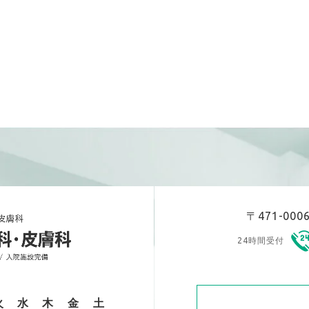
〒471-00
24時間受付
火
水
木
金
土