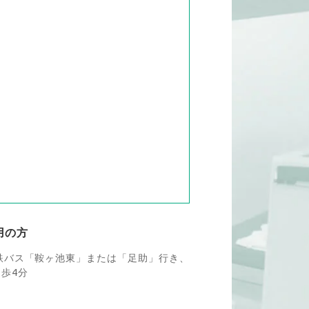
用の方
鉄バス「鞍ヶ池東」または「足助」行き、
歩4分