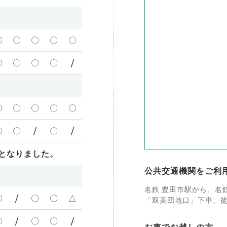
〇
〇
〇
〇
〇
〇
〇
〇
〇
/
〇
〇
〇
〇
〇
〇
〇
/
〇
/
となりました。
公共交通機関をご利
名鉄 豊田市駅から、名
〇
/
〇
〇
△
「双美団地口」下車、徒
〇
/
〇
〇
/
お車でお越しの方