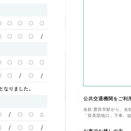
〇
〇
〇
〇
〇
〇
〇
〇
〇
/
〇
〇
〇
〇
〇
〇
〇
/
〇
/
となりました。
公共交通機関をご利
名鉄 豊田市駅から、名
〇
/
〇
〇
△
「双美団地口」下車、徒
〇
/
〇
〇
/
お車でお越しの方