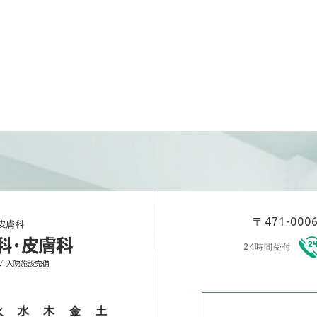
〒471-00
24時間受付
火
水
木
金
土