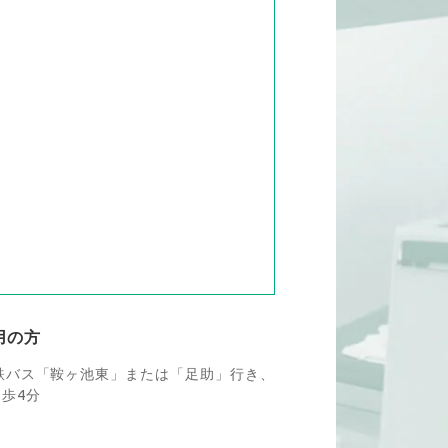
用の方
鉄バス「鞍ヶ池東」または「足助」行き、
歩4分