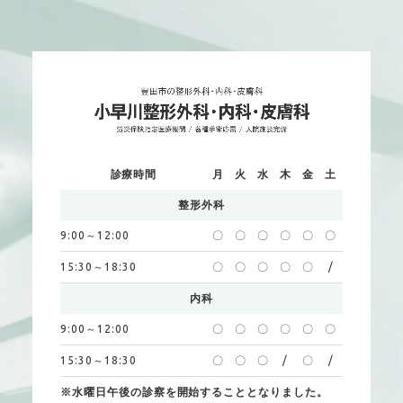
診療時間
月
火
水
木
金
土
整形外科
9:00～12:00
〇
〇
〇
〇
〇
〇
15:30～18:30
〇
〇
〇
〇
〇
/
内科
9:00～12:00
〇
〇
〇
〇
〇
〇
15:30～18:30
〇
〇
〇
/
〇
/
※水曜日午後の診察を開始することとなりました。