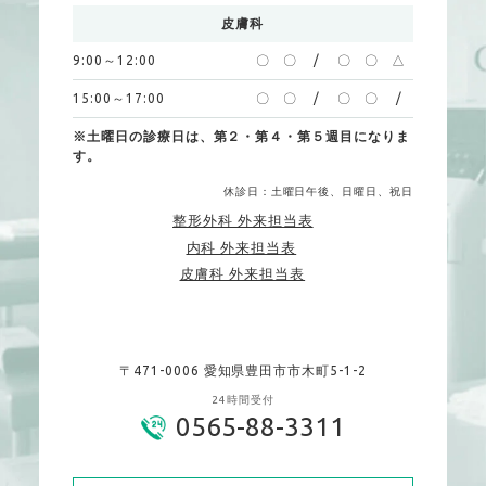
皮膚科
9:00～12:00
〇
〇
/
〇
〇
△
15:00～17:00
〇
〇
/
〇
〇
/
※土曜日の診療日は、第２・第４・第５週目になりま
す。
休診日：土曜日午後、日曜日、祝日
整形外科 外来担当表
内科 外来担当表
皮膚科 外来担当表
〒471-0006 愛知県豊田市市木町5-1-2
24時間受付
0565-88-3311