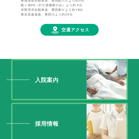
東海環状自動車道、豊田勘八ICより約3分
鞍ヶ池PA（ETC搭載車のみ）より約 4分
伊勢湾岸自動車道、豊田東ICより約18分
東名高速道路、豊田ICより約30分
交通アクセス
入院案内
採用情報