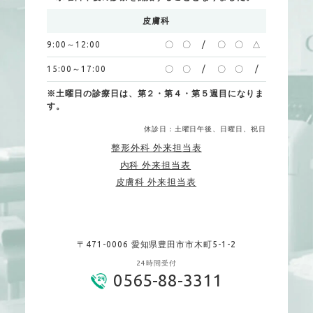
皮膚科
9:00～12:00
〇
〇
/
〇
〇
△
15:00～17:00
〇
〇
/
〇
〇
/
※土曜日の診療日は、第２・第４・第５週目になりま
す。
休診日：土曜日午後、日曜日、祝日
整形外科 外来担当表
内科 外来担当表
皮膚科 外来担当表
〒471-0006 愛知県豊田市市木町5-1-2
24時間受付
0565-88-3311