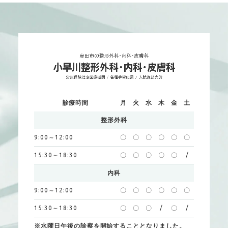
診療時間
月
火
水
木
金
土
整形外科
9:00～12:00
〇
〇
〇
〇
〇
〇
15:30～18:30
〇
〇
〇
〇
〇
/
内科
9:00～12:00
〇
〇
〇
〇
〇
〇
15:30～18:30
〇
〇
〇
/
〇
/
※水曜日午後の診察を開始することとなりました。