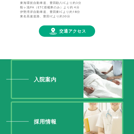
東海環状自動車道、豊田勘八ICより約3分
鞍ヶ池PA（ETC搭載車のみ）より約 4分
伊勢湾岸自動車道、豊田東ICより約18分
東名高速道路、豊田ICより約30分
交通アクセス
入院案内
採用情報