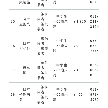
紙製品
満
8078
養者
被保
中学生
052-
名古
険者
35
～65歳未
￥1,900
211-
0
屋薬業
被扶
満
2294
養者
被保
中学生
052-
日本
険者
36
～65歳未
￥900
872-
0
ガイシ
被扶
満
7336
養者
被保
中学生
052-
日本
険者
37
～65歳未
￥400
882-
0
車輌
被扶
満
0550
養者
被保
日本
中学生
052-
険者
38
特殊陶
～65歳未
￥400
872-
0
被扶
業
満
5922
養者