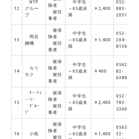
NTP
中学生
052-
険者
12
グルー
～65歳未
￥2,400
683-
0
被扶
プ
満
2031
養者
被保
中学生
052-
岡谷
険者
13
～65歳未
￥1,400
204-
0
鋼機
被扶
満
8136
養者
被保
中学生
0562-
カリ
険者
14
～65歳未
￥400
82-
0
モク
被扶
満
6388
養者
ｹｰ･ﾃｨ
被保
中学生
052-
ｰ･ｼｰ
険者
15
～65歳未
￥2,400
783-
0
ｸﾞﾙｰ
被扶
満
5360
ﾌﾟ
養者
被保
中学生
0565-
険者
16
小島
～65歳未
￥1,400
32-
0
被扶