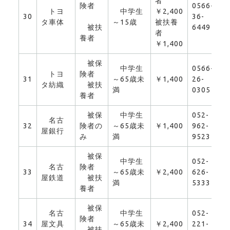
者
険者
0566-
トヨ
中学生
￥2,400
30
36-
0
タ車体
～15歳
被扶養
被扶
6449
者
養者
￥1,400
被保
中学生
0566-
トヨ
険者
31
～65歳未
￥1,400
26-
0
タ紡織
被扶
満
0305
養者
被保
中学生
052-
名古
32
険者の
～65歳未
￥1,400
962-
0
屋銀行
み
満
9523
被保
中学生
052-
名古
険者
33
～65歳未
￥2,400
626-
0
屋鉄道
被扶
満
5333
養者
被保
名古
中学生
052-
険者
34
屋文具
～65歳未
￥2,400
221-
0
被扶