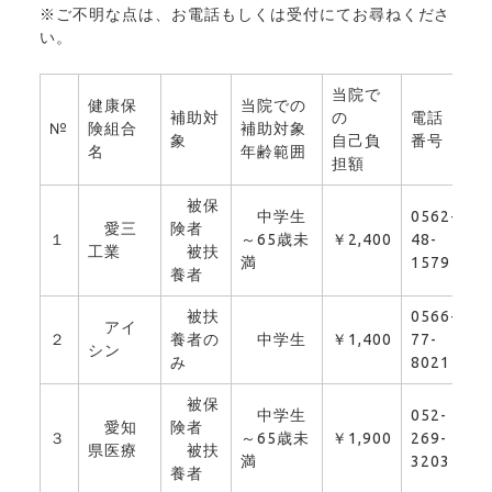
※ご不明な点は、お電話もしくは受付にてお尋ねくださ
い。
当院で
健康保
当院での
補助対
の
電話
№
険組合
補助対象
象
自己負
番号
名
年齢範囲
担額
被保
中学生
0562-
愛三
険者
１
～65歳未
￥2,400
48-
0
工業
被扶
満
1579
養者
被扶
0566-
アイ
２
養者の
中学生
￥1,400
77-
0
シン
み
8021
被保
中学生
052-
愛知
険者
３
～65歳未
￥1,900
269-
0
県医療
被扶
満
3203
養者