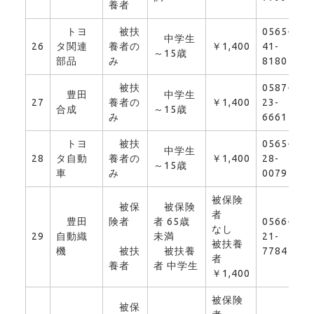
養者
トヨ
被扶
0565-
中学生
26
タ関連
養者の
￥1,400
41-
0
～15歳
部品
み
8180
被扶
0587-
豊田
中学生
27
養者の
￥1,400
23-
0
合成
～15歳
み
6661
トヨ
被扶
0565-
中学生
28
タ自動
養者の
￥1,400
28-
0
～15歳
車
み
0079
被保険
被保
被保険
者
豊田
険者
者 65歳
0566-
なし
29
自動織
未満
21-
0
被扶養
機
被扶
被扶養
7784
者
養者
者 中学生
￥1,400
被保険
被保