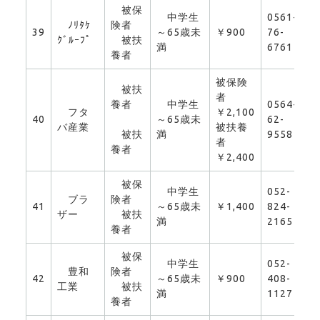
被保
中学生
0561-
ﾉﾘﾀｹ
険者
39
～65歳未
￥900
76-
0
ｸﾞﾙｰﾌﾟ
被扶
満
6761
養者
被保険
被扶
者
養者
中学生
0564-
フタ
￥2,100
40
～65歳未
62-
0
バ産業
被扶養
被扶
満
9558
者
養者
￥2,400
被保
中学生
052-
ブラ
険者
41
～65歳未
￥1,400
824-
0
ザー
被扶
満
2165
養者
被保
中学生
052-
豊和
険者
42
～65歳未
￥900
408-
0
工業
被扶
満
1127
養者