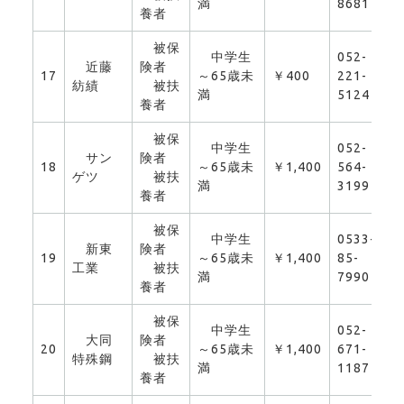
満
8681
養者
被保
中学生
052-
近藤
険者
17
～65歳未
￥400
221-
0
紡績
被扶
満
5124
養者
被保
中学生
052-
サン
険者
18
～65歳未
￥1,400
564-
0
ゲツ
被扶
満
3199
養者
被保
中学生
0533-
新東
険者
19
～65歳未
￥1,400
85-
0
工業
被扶
満
7990
養者
被保
中学生
052-
大同
険者
20
～65歳未
￥1,400
671-
0
特殊鋼
被扶
満
1187
養者