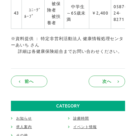
被保
中学生
0587-
ﾕﾆｰｸﾞ
険者
43
～65歳未
￥2,400
24-
0
ﾙｰﾌﾟ
被扶
満
8271
養者
※資料提供 ： 特定非営利活動法人 健康情報処理センタ
ーあいち さん
詳細は各健康保険組合までお問い合わせください。
前へ
次へ
CATEGORY
お知らせ
診療時間
求人案内
イベント情報
その他