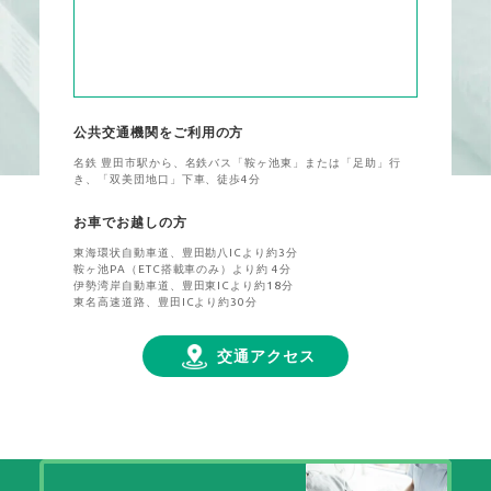
公共交通機関をご利用の方
名鉄 豊田市駅から、名鉄バス「鞍ヶ池東」または「足助」行
き、「双美団地口」下車、徒歩4分
お車でお越しの方
東海環状自動車道、豊田勘八ICより約3分
鞍ヶ池PA（ETC搭載車のみ）より約 4分
伊勢湾岸自動車道、豊田東ICより約18分
東名高速道路、豊田ICより約30分
交通アクセス