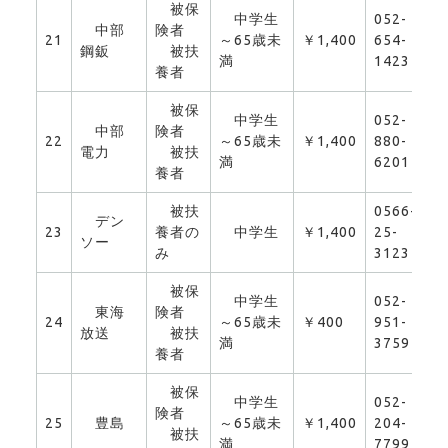
被保
中学生
052-
中部
険者
21
～65歳未
￥1,400
654-
0
鋼鈑
被扶
満
1423
養者
被保
中学生
052-
中部
険者
22
～65歳未
￥1,400
880-
0
電力
被扶
満
6201
養者
被扶
0566-
デン
23
養者の
中学生
￥1,400
25-
0
ソー
み
3123
被保
中学生
052-
東海
険者
24
～65歳未
￥400
951-
0
放送
被扶
満
3759
養者
被保
中学生
052-
険者
25
豊島
～65歳未
￥1,400
204-
0
被扶
満
7799