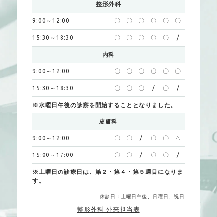
整形外科
9:00～12:00
〇
〇
〇
〇
〇
〇
15:30～18:30
〇
〇
〇
〇
〇
/
内科
9:00～12:00
〇
〇
〇
〇
〇
〇
15:30～18:30
〇
〇
〇
/
〇
/
※水曜日午後の診察を開始することとなりました。
皮膚科
9:00～12:00
〇
〇
/
〇
〇
△
15:00～17:00
〇
〇
/
〇
〇
/
※土曜日の診療日は、第２・第４・第５週目になりま
す。
休診日：土曜日午後、日曜日、祝日
整形外科 外来担当表