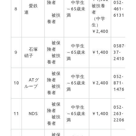
険者
中学生
052-
愛鉄
被扶養
８
～65歳未
461-
0
連
者
被扶
満
6131
（中学
養者
生）
￥2,400
被保
中学生
0587-
石塚
険者
９
～65歳未
￥1,400
37-
0
硝子
被扶
満
2410
養者
被保
中学生
052-
ATグ
険者
10
～65歳未
￥2,400
871-
0
ループ
被扶
満
1476
養者
被保
中学生
052-
険者
11
NDS
～65歳未
￥1,400
263-
0
被扶
満
2206
養者
被保