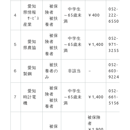
愛知
被保
中学生
052-
県情報
険者
４
～65歳未
￥400
222-
0
ｻｰﾋﾞｽ
被扶
満
6550
産業
養者
被保
中学生
052-
愛知
険者
５
～65歳未
￥1,400
971-
0
県農協
被扶
満
3255
養者
被扶
052-
愛知
６
養者の
非該当
－
603-
0
製鋼
み
9224
被保
愛知
中学生
052-
険者
７
時計電
～65歳未
￥1,400
661-
0
被扶
機
満
5156
養者
被保険
者
被保
￥1,900