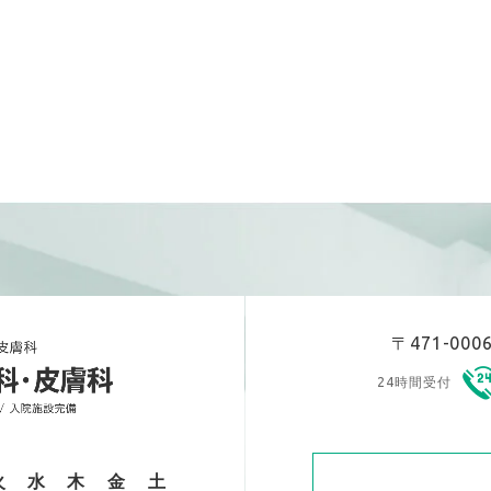
〒471-00
24時間受付
火
水
木
金
土