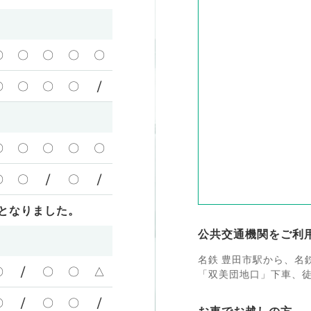
〇
〇
〇
〇
〇
〇
〇
〇
〇
/
〇
〇
〇
〇
〇
〇
〇
/
〇
/
となりました。
公共交通機関をご利
名鉄 豊田市駅から、名
〇
/
〇
〇
△
「双美団地口」下車、徒
〇
/
〇
〇
/
お車でお越しの方