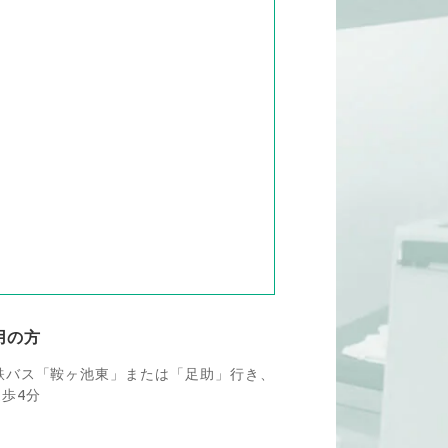
用の方
鉄バス「鞍ヶ池東」または「足助」行き、
歩4分