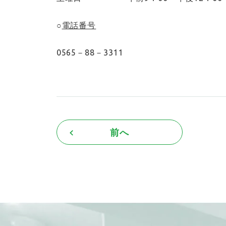
○
電話番号
0565－88－3311
前へ