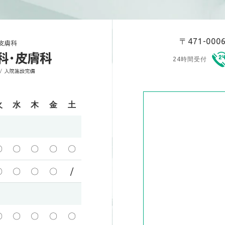
〒471-00
24時間受付
火
水
木
金
土
〇
〇
〇
〇
〇
〇
〇
〇
〇
/
〇
〇
〇
〇
〇