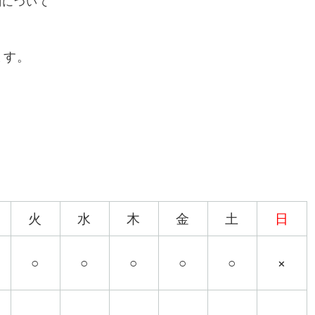
約について
ます。
火
水
木
金
土
日
○
○
○
○
○
×